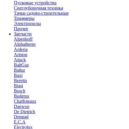
Пусковые устройства
Снегоуборочная техника
Тачки садово-строительные
Триммеры
Электропилы
Прочее
Запчасти
Alpenhoff
Alphatherm
Arderia
Ariston
Attack
BaltGaz
Baltur
Baxi
Beretta
Biasi
Bosch
Buderus
Chaffoteaux
Daewoo
De Dietrich
Demrad
E.C.A
Electrolux