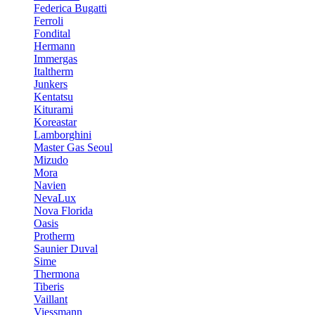
Federica Bugatti
Ferroli
Fondital
Hermann
Immergas
Italtherm
Junkers
Kentatsu
Kiturami
Koreastar
Lamborghini
Master Gas Seoul
Mizudo
Mora
Navien
NevaLux
Nova Florida
Oasis
Protherm
Saunier Duval
Sime
Thermona
Tiberis
Vaillant
Viessmann