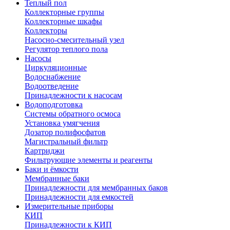
Теплый пол
Коллекторные группы
Коллекторные шкафы
Коллекторы
Насосно-смесительный узел
Регулятор теплого пола
Насосы
Циркуляционные
Водоснабжение
Водоотведение
Принадлежности к насосам
Водоподготовка
Системы обратного осмоса
Установка умягчения
Дозатор полифосфатов
Магистральный фильтр
Картриджи
Фильтрующие элементы и реагенты
Баки и ёмкости
Мембранные баки
Принадлежности для мембранных баков
Принадлежности для емкостей
Измерительные приборы
КИП
Принадлежности к КИП