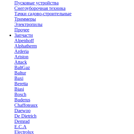
Пусковые устройства
Снегоуборочная техника
Тачки садово-строительные
Триммеры
Электропилы
Прочее
Запчасти
Alpenhoff
Alphatherm
Arderia
Ariston
Attack
BaltGaz
Baltur
Baxi
Beretta
Biasi
Bosch
Buderus
Chaffoteaux
Daewoo
De Dietrich
Demrad
E.C.A
Electrolux