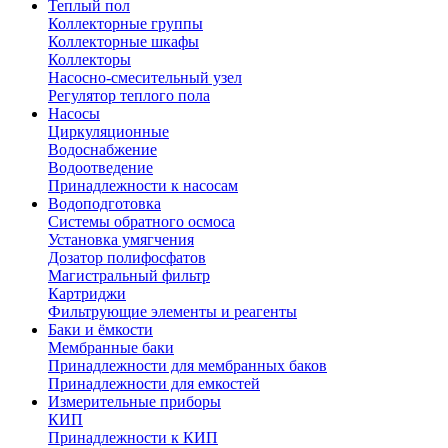
Теплый пол
Коллекторные группы
Коллекторные шкафы
Коллекторы
Насосно-смесительный узел
Регулятор теплого пола
Насосы
Циркуляционные
Водоснабжение
Водоотведение
Принадлежности к насосам
Водоподготовка
Системы обратного осмоса
Установка умягчения
Дозатор полифосфатов
Магистральный фильтр
Картриджи
Фильтрующие элементы и реагенты
Баки и ёмкости
Мембранные баки
Принадлежности для мембранных баков
Принадлежности для емкостей
Измерительные приборы
КИП
Принадлежности к КИП