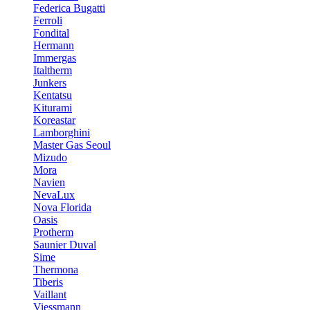
Federica Bugatti
Ferroli
Fondital
Hermann
Immergas
Italtherm
Junkers
Kentatsu
Kiturami
Koreastar
Lamborghini
Master Gas Seoul
Mizudo
Mora
Navien
NevaLux
Nova Florida
Oasis
Protherm
Saunier Duval
Sime
Thermona
Tiberis
Vaillant
Viessmann