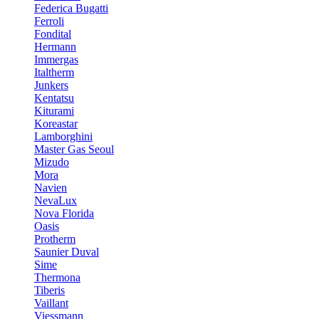
Federica Bugatti
Ferroli
Fondital
Hermann
Immergas
Italtherm
Junkers
Kentatsu
Kiturami
Koreastar
Lamborghini
Master Gas Seoul
Mizudo
Mora
Navien
NevaLux
Nova Florida
Oasis
Protherm
Saunier Duval
Sime
Thermona
Tiberis
Vaillant
Viessmann