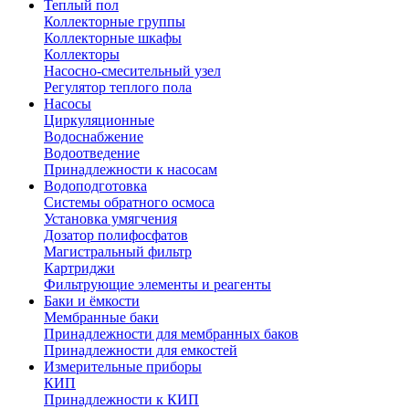
Теплый пол
Коллекторные группы
Коллекторные шкафы
Коллекторы
Насосно-смесительный узел
Регулятор теплого пола
Насосы
Циркуляционные
Водоснабжение
Водоотведение
Принадлежности к насосам
Водоподготовка
Системы обратного осмоса
Установка умягчения
Дозатор полифосфатов
Магистральный фильтр
Картриджи
Фильтрующие элементы и реагенты
Баки и ёмкости
Мембранные баки
Принадлежности для мембранных баков
Принадлежности для емкостей
Измерительные приборы
КИП
Принадлежности к КИП