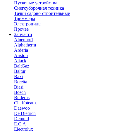
Пусковые устройства
Снегоуборочная техника
Тачки садово-строительные
Триммеры
Электропилы
Прочее
Запчасти
Alpenhoff
Alphatherm
Arderia
Ariston
Attack
BaltGaz
Baltur
Baxi
Beretta
Biasi
Bosch
Buderus
Chaffoteaux
Daewoo
De Dietrich
Demrad
E.C.A
Electrolux