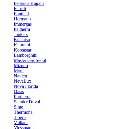
Federica Bugatti
Ferroli
Fondital
Hermann
Immergas
Italtherm
Junkers
Kentatsu
Kiturami
Koreastar
Lamborghini
Master Gas Seoul
Mizudo
Mora
Navien
NevaLux
Nova Florida
Oasis
Protherm
Saunier Duval
Sime
Thermona
Tiberis
Vaillant
Viessmann