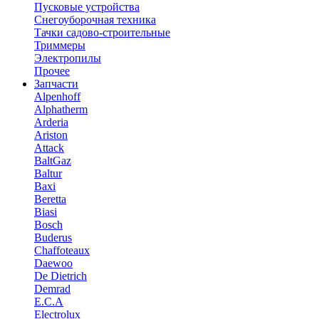
Пусковые устройства
Снегоуборочная техника
Тачки садово-строительные
Триммеры
Электропилы
Прочее
Запчасти
Alpenhoff
Alphatherm
Arderia
Ariston
Attack
BaltGaz
Baltur
Baxi
Beretta
Biasi
Bosch
Buderus
Chaffoteaux
Daewoo
De Dietrich
Demrad
E.C.A
Electrolux