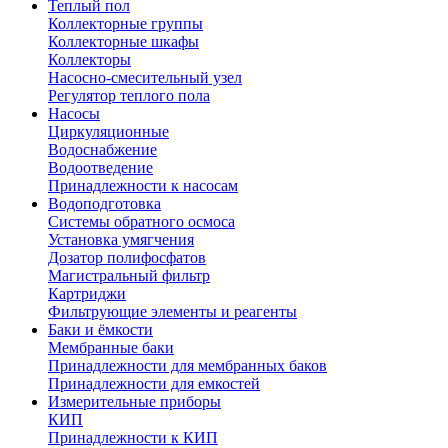
Теплый пол
Коллекторные группы
Коллекторные шкафы
Коллекторы
Насосно-смесительный узел
Регулятор теплого пола
Насосы
Циркуляционные
Водоснабжение
Водоотведение
Принадлежности к насосам
Водоподготовка
Системы обратного осмоса
Установка умягчения
Дозатор полифосфатов
Магистральный фильтр
Картриджи
Фильтрующие элементы и реагенты
Баки и ёмкости
Мембранные баки
Принадлежности для мембранных баков
Принадлежности для емкостей
Измерительные приборы
КИП
Принадлежности к КИП