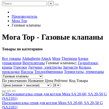
×
Производитель
Mora Top
Газовые клапаны
Mora Top - Газовые клапаны
Товары по категориям
Все товары
Alphatherm
Attack
Mora
Thermona
Блоки
управления
Вентиляторы
Газовые клапаны
×
Гидроблоки,
краны
Горелки
Датчики, электроды
Запчасти
Кольца,
прокладки
Насосы
Теплообменники
Термостаты, термопары
По умолчанию
Название
Цена
Рейтинг
Код Товара
Пьезозажигалка серая для котлов Mora SA 20-60, SA 20-50 G
(SA2101)