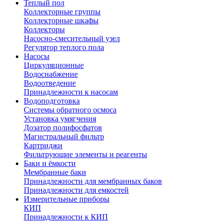
Теплый пол
Коллекторные группы
Коллекторные шкафы
Коллекторы
Насосно-смесительный узел
Регулятор теплого пола
Насосы
Циркуляционные
Водоснабжение
Водоотведение
Принадлежности к насосам
Водоподготовка
Системы обратного осмоса
Установка умягчения
Дозатор полифосфатов
Магистральный фильтр
Картриджи
Фильтрующие элементы и реагенты
Баки и ёмкости
Мембранные баки
Принадлежности для мембранных баков
Принадлежности для емкостей
Измерительные приборы
КИП
Принадлежности к КИП