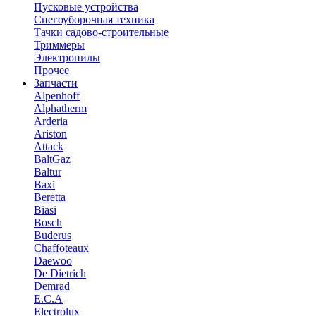
Пусковые устройства
Снегоуборочная техника
Тачки садово-строительные
Триммеры
Электропилы
Прочее
Запчасти
Alpenhoff
Alphatherm
Arderia
Ariston
Attack
BaltGaz
Baltur
Baxi
Beretta
Biasi
Bosch
Buderus
Chaffoteaux
Daewoo
De Dietrich
Demrad
E.C.A
Electrolux