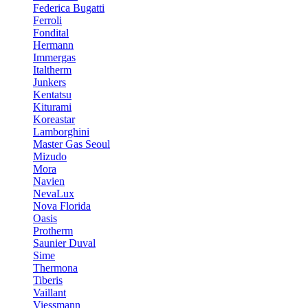
Federica Bugatti
Ferroli
Fondital
Hermann
Immergas
Italtherm
Junkers
Kentatsu
Kiturami
Koreastar
Lamborghini
Master Gas Seoul
Mizudo
Mora
Navien
NevaLux
Nova Florida
Oasis
Protherm
Saunier Duval
Sime
Thermona
Tiberis
Vaillant
Viessmann