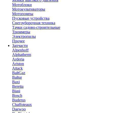
Мойки высокого давления
Мотоблоки
Мотокультиваторы
Мотопомпы
Пусковые устройства
Снегоуборочная техника
Тачки садово-строительные
Триммеры
Электропилы
Прочее
Запчасти
Alpenhoff
Alphatherm
Arderia
Ariston
Attack
BaltGaz
Baltur
Baxi
Beretta
Biasi
Bosch
Buderus
Chaffoteaux
Daewoo