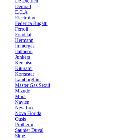
De Dietrich
Demrad
E.C.A
Electrolux
Federica Bugatti
Ferroli
Fondital
Hermann
Immergas
Italtherm
Junkers
Kentatsu
Kiturami
Koreastar
Lamborghini
Master Gas Seoul
Mizudo
Mora
Navien
NevaLux
Nova Florida
Oasis
Protherm
Saunier Duval
Sime