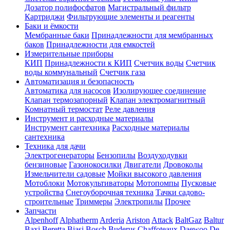
Дозатор полифосфатов
Магистральный фильтр
Картриджи
Фильтрующие элементы и реагенты
Баки и ёмкости
Мембранные баки
Принадлежности для мембранных
баков
Принадлежности для емкостей
Измерительные приборы
КИП
Принадлежности к КИП
Счетчик воды
Счетчик
воды коммунальный
Счетчик газа
Автоматизация и безопасность
Автоматика для насосов
Изолирующее соединение
Клапан термозапорный
Клапан электромагнитный
Комнатный термостат
Реле давления
Инструмент и расходные материалы
Инструмент сантехника
Расходные материалы
сантехника
Техника для дачи
Электрогенераторы
Бензопилы
Воздуходувки
бензиновые
Газонокосилки
Двигатели
Дровоколы
Измельчители садовые
Мойки высокого давления
Мотоблоки
Мотокультиваторы
Мотопомпы
Пусковые
устройства
Снегоуборочная техника
Тачки садово-
строительные
Триммеры
Электропилы
Прочее
Запчасти
Alpenhoff
Alphatherm
Arderia
Ariston
Attack
BaltGaz
Baltur
Baxi
Beretta
Biasi
Bosch
Buderus
Chaffoteaux
Daewoo
De