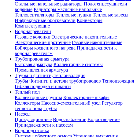
Стальные панельные радиаторы
Полотенцесушители
водяные
Радиаторы масляные напольные
Тепловентиляторы
Тепловые пушки
Тепловые завесы
Инфракрасные обогреватели
Конвекторы
Комплектующие
Водонагреватели
Газовые колонки
Электрические накопительные
Электрические проточные
Газовые накопительные
Бойлеры косвенного нагрева
Принадлежности к
водонагревателям
Трубопроводная арматура
Бытовая арматура
Коллекторные системы
Промышленная арматура
Трубы и фитинги, теплоизоляция
Трубы
Фитинги и детали трубопроводов
Теплоизоляция
Гибкая подводка и шланги
Теплый пол
Коллекторные группы
Коллекторные шкафы
Коллекторы
Насосно-смесительный узел
Регулятор
теплого пола
Трубы
Насосы
Циркуляционные
Водоснабжение
Водоотведение
Принадлежности к насосам
Водоподготовка
Системы обратного осмоса
Установка умягчения