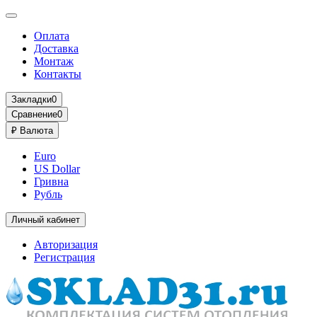
Оплата
Доставка
Монтаж
Контакты
Закладки
0
Сравнение
0
₽
Валюта
Euro
US Dollar
Гривна
Рубль
Личный кабинет
Авторизация
Регистрация