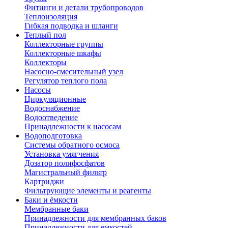
Фитинги и детали трубопроводов
Теплоизоляция
Гибкая подводка и шланги
Теплый пол
Коллекторные группы
Коллекторные шкафы
Коллекторы
Насосно-смесительный узел
Регулятор теплого пола
Насосы
Циркуляционные
Водоснабжение
Водоотведение
Принадлежности к насосам
Водоподготовка
Системы обратного осмоса
Установка умягчения
Дозатор полифосфатов
Магистральный фильтр
Картриджи
Фильтрующие элементы и реагенты
Баки и ёмкости
Мембранные баки
Принадлежности для мембранных баков
Принадлежности для емкостей