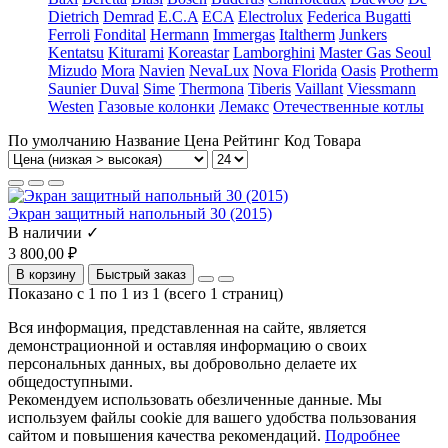
Dietrich
Demrad
E.C.A
ECA
Electrolux
Federica Bugatti
Ferroli
Fondital
Hermann
Immergas
Italtherm
Junkers
Kentatsu
Kiturami
Koreastar
Lamborghini
Master Gas Seoul
Mizudo
Mora
Navien
NevaLux
Nova Florida
Oasis
Protherm
Saunier Duval
Sime
Thermona
Tiberis
Vaillant
Viessmann
Westen
Газовые колонки
Лемакс
Отечественные котлы
По умолчанию
Название
Цена
Рейтинг
Код Товара
Экран защитный напольный 30 (2015)
В наличии ✓
3 800,00 ₽
В корзину
Быстрый заказ
Показано с 1 по 1 из 1 (всего 1 страниц)
Вся информация, представленная на сайте, является
демонстрационной и оставляя информацию о своих
персональных данных, вы добровольно делаете их
общедоступными.
Рекомендуем использовать обезличенные данные. Мы
используем файлы cookie для вашего удобства пользования
сайтом и повышения качества рекомендаций.
Подробнее