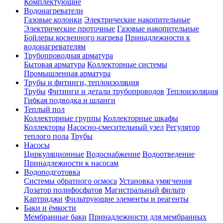
Комплектующие
Водонагреватели
Газовые колонки
Электрические накопительные
Электрические проточные
Газовые накопительные
Бойлеры косвенного нагрева
Принадлежности к
водонагревателям
Трубопроводная арматура
Бытовая арматура
Коллекторные системы
Промышленная арматура
Трубы и фитинги, теплоизоляция
Трубы
Фитинги и детали трубопроводов
Теплоизоляция
Гибкая подводка и шланги
Теплый пол
Коллекторные группы
Коллекторные шкафы
Коллекторы
Насосно-смесительный узел
Регулятор
теплого пола
Трубы
Насосы
Циркуляционные
Водоснабжение
Водоотведение
Принадлежности к насосам
Водоподготовка
Системы обратного осмоса
Установка умягчения
Дозатор полифосфатов
Магистральный фильтр
Картриджи
Фильтрующие элементы и реагенты
Баки и ёмкости
Мембранные баки
Принадлежности для мембранных