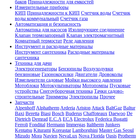
баков
Принадлежности для емкостей
Измерительные приборы
КИП
Принадлежности к КИП
Счетчик воды
Счетчик
воды коммунальный
Счетчик газа
Автоматизация и безопасность
Автоматика для насосов
Изолирующее соединение
Клапан термозапорный
Клапан электромагнитный
Комнатный термостат
Реле давления
Инструмент и расходные материалы
Инструмент сантехника
Расходные материалы
сантехника
Техника для дачи
Электрогенераторы
Бензопилы
Воздуходувки
бензиновые
Газонокосилки
Двигатели
Дровоколы
Измельчители садовые
Мойки высокого давления
Мотоблоки
Мотокультиваторы
Мотопомпы
Пусковые
устройства
Снегоуборочная техника
Тачки садово-
строительные
Триммеры
Электропилы
Прочее
Запчасти
Alpenhoff
Alphatherm
Arderia
Ariston
Attack
BaltGaz
Baltur
Baxi
Beretta
Biasi
Bosch
Buderus
Chaffoteaux
Daewoo
De
Dietrich
Demrad
E.C.A
ECA
Electrolux
Federica Bugatti
Ferroli
Fondital
Hermann
Immergas
Italtherm
Junkers
Kentatsu
Kiturami
Koreastar
Lamborghini
Master Gas Seoul
Mizudo
Mora
Navien
NevaLux
Nova Florida
Oasis
Protherm