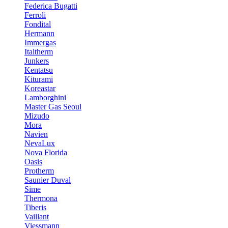
Federica Bugatti
Ferroli
Fondital
Hermann
Immergas
Italtherm
Junkers
Kentatsu
Kiturami
Koreastar
Lamborghini
Master Gas Seoul
Mizudo
Mora
Navien
NevaLux
Nova Florida
Oasis
Protherm
Saunier Duval
Sime
Thermona
Tiberis
Vaillant
Viessmann