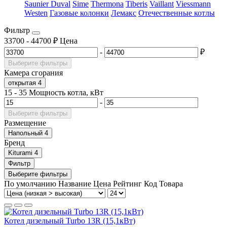
Saunier Duval
Sime
Thermona
Tiberis
Vaillant
Viessmann
Westen
Газовые колонки
Лемакс
Отечественные котлы
Фильтр
33700
-
44700
₽
Цена
-
₽
Выберите фильтры
Камера сгорания
открытая
4
15
-
35
Мощность котла, кВт
-
Выберите фильтры
Размещение
Напольный
4
Бренд
Kiturami
4
Фильтр
Выберите фильтры
По умолчанию
Название
Цена
Рейтинг
Код Товара
Котел дизельный Turbo 13R (15,1кВт)