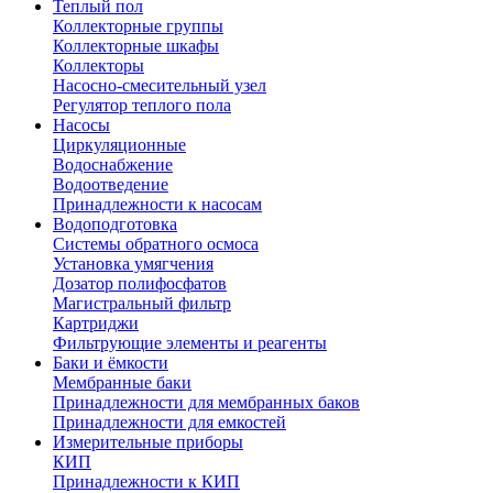
Теплый пол
Коллекторные группы
Коллекторные шкафы
Коллекторы
Насосно-смесительный узел
Регулятор теплого пола
Насосы
Циркуляционные
Водоснабжение
Водоотведение
Принадлежности к насосам
Водоподготовка
Системы обратного осмоса
Установка умягчения
Дозатор полифосфатов
Магистральный фильтр
Картриджи
Фильтрующие элементы и реагенты
Баки и ёмкости
Мембранные баки
Принадлежности для мембранных баков
Принадлежности для емкостей
Измерительные приборы
КИП
Принадлежности к КИП