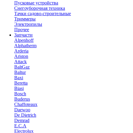
Пусковые устройства
Снегоуборочная техника
Тачки садово-строительные
Триммеры
Электропилы
Прочее
Запчасти
Alpenhoff
Alphatherm
Arderia
Ariston
Attack
BaltGaz
Baltur
Baxi
Beretta
Biasi
Bosch
Buderus
Chaffoteaux
Daewoo
De Dietrich
Demrad
E.C.A
Electrolux