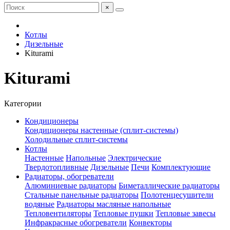
×
Котлы
Дизельные
Kiturami
Kiturami
Категории
Кондиционеры
Кондиционеры настенные (сплит-системы)
Холодильные сплит-системы
Котлы
Настенные
Напольные
Электрические
Твердотопливные
Дизельные
Печи
Комплектующие
Радиаторы, обогреватели
Алюминиевые радиаторы
Биметаллические радиаторы
Стальные панельные радиаторы
Полотенцесушители
водяные
Радиаторы масляные напольные
Тепловентиляторы
Тепловые пушки
Тепловые завесы
Инфракрасные обогреватели
Конвекторы