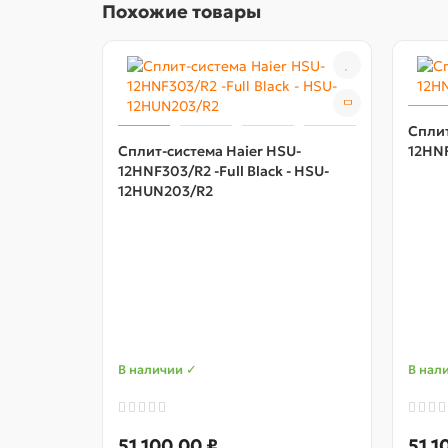
Похожие товары
Сплит
Сплит-система Haier HSU-
12HNF
12HNF303/R2 -Full Black - HSU-
12HUN203/R2
В наличии ✓
В нал
51 100,00 ₽
51 1