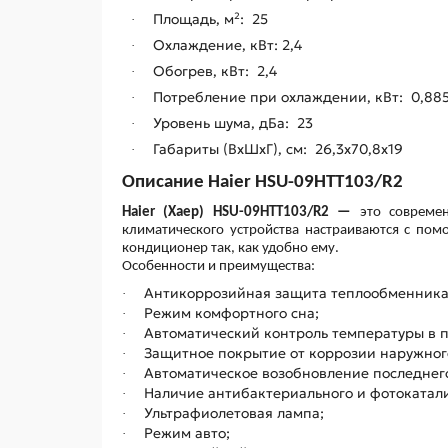
Площадь, м²: 25
·
Охлаждение, кВт: 2,4
·
Обогрев, кВт: 2,4
·
Потребление при охлаждении, кВт: 0,88
·
Уровень шума, дБа: 23
·
Габариты (ВхШхГ), см: 26,3х70,8х19
·
Описание Haier HSU-09HTT103/R2
Haier (Хаер) HSU-09HTT103/R2 —
это
совреме
климатического устройства настраиваются с по
кондиционер так, как удобно ему.
Особенности и преимущества:
Антикоррозийная защита теплообменника
·
Режим комфортного сна;
·
Автоматический контроль температуры в 
·
Защитное покрытие от коррозии наружного 
·
Автоматическое возобновление последнег
·
Наличие антибактериального и фотокатали
·
Ультрафиолетовая лампа;
·
Режим авто;
·