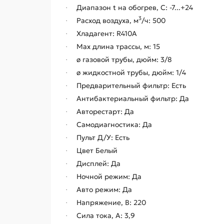
Диапазон t на обогрев, С: -7...+24
·
3
Расход воздуха, м
/ч: 500
·
Хладагент: R410A
·
Max длина трассы, м: 15
·
ø газовой трубы, дюйм: 3/8
·
ø жидкостной трубы, дюйм: 1/4
·
Предварительный фильтр: Есть
·
Антибактериальный фильтр: Да
·
Авторестарт: Да
·
Самодиагностика: Да
·
Пульт Д/У: Есть
·
Цвет Белый
·
Дисплей: Да
·
Ночной режим: Да
·
Авто режим: Да
·
Напряжение, В: 220
·
Сила тока, А: 3,9
·