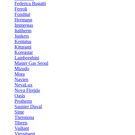
Federica Bugatti
Ferroli
Fondital
Hermann
Immergas
Italtherm
Junkers
Kentatsu
Kiturami
Koreastar
Lamborghini
Master Gas Seoul
Mizudo
Mora
Navien
NevaLux
Nova Florida
Oasis
Protherm
Saunier Duval
Sime
Thermona
Tiberis
Vaillant
Viessmann