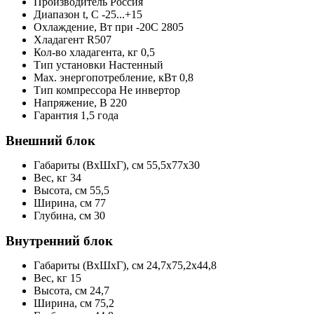
Производитель
Россия
Диапазон t, С
-25...+15
Охлаждение, Вт при -20С
2805
Хладагент
R507
Кол-во хладагента, кг
0,5
Тип установки
Настенный
Max. энергопотребление, кВт
0,8
Тип компрессора
Не инвертор
Напряжение, В
220
Гарантия
1,5 года
Внешний блок
Габариты (ВхШхГ), cм
55,5x77x30
Вес, кг
34
Высота, см
55,5
Ширина, см
77
Глубина, см
30
Внутренний блок
Габариты (ВхШхГ), cм
24,7x75,2x44,8
Вес, кг
15
Высота, см
24,7
Ширина, см
75,2