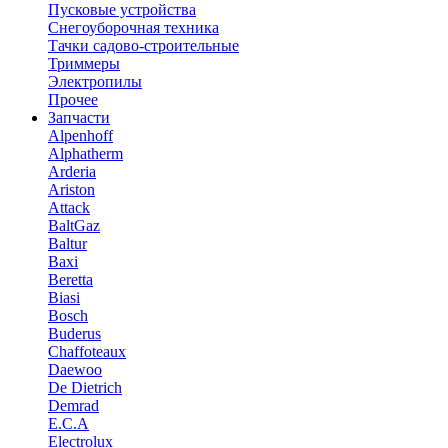
Пусковые устройства
Снегоуборочная техника
Тачки садово-строительные
Триммеры
Электропилы
Прочее
Запчасти
Alpenhoff
Alphatherm
Arderia
Ariston
Attack
BaltGaz
Baltur
Baxi
Beretta
Biasi
Bosch
Buderus
Chaffoteaux
Daewoo
De Dietrich
Demrad
E.C.A
Electrolux