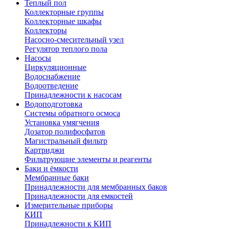
Теплый пол
Коллекторные группы
Коллекторные шкафы
Коллекторы
Насосно-смесительный узел
Регулятор теплого пола
Насосы
Циркуляционные
Водоснабжение
Водоотведение
Принадлежности к насосам
Водоподготовка
Системы обратного осмоса
Установка умягчения
Дозатор полифосфатов
Магистральный фильтр
Картриджи
Фильтрующие элементы и реагенты
Баки и ёмкости
Мембранные баки
Принадлежности для мембранных баков
Принадлежности для емкостей
Измерительные приборы
КИП
Принадлежности к КИП