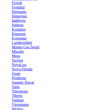
Ferroli
Fondital
Hermann
Immergas
Italtherm
Junkers
Kentatsu
Kiturami
Koreastar
Lamborghini
Master Gas Seoul
Mizudo
Mora
Navien
NevaLux
Nova Florida
Oasis
Protherm
Saunier Duval
Sime
Thermona
Tiberis
Vaillant
Viessmann
Westen