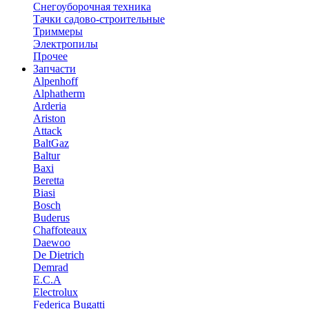
Снегоуборочная техника
Тачки садово-строительные
Триммеры
Электропилы
Прочее
Запчасти
Alpenhoff
Alphatherm
Arderia
Ariston
Attack
BaltGaz
Baltur
Baxi
Beretta
Biasi
Bosch
Buderus
Chaffoteaux
Daewoo
De Dietrich
Demrad
E.C.A
Electrolux
Federica Bugatti