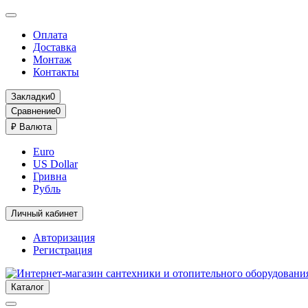
Оплата
Доставка
Монтаж
Контакты
Закладки
0
Сравнение
0
₽
Валюта
Euro
US Dollar
Гривна
Рубль
Личный кабинет
Авторизация
Регистрация
Каталог