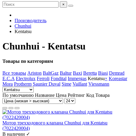
×
Производитель
Chunhui
Kentatsu
Chunhui - Kentatsu
Товары по категориям
Все товары
Ariston
BaltGaz
Baltur
Baxi
Beretta
Biasi
Demrad
E.C.A
Electrolux
Ferroli
Fondital
Immergas
Kentatsu
×
Koreastar
Mora
Protherm
Saunier Duval
Sime
Vaillant
Viessmann
По умолчанию
Название
Цена
Рейтинг
Код Товара
Мотор трехходового клапана Chunhui для Kentatsu
(7022420004)
В наличии ✓