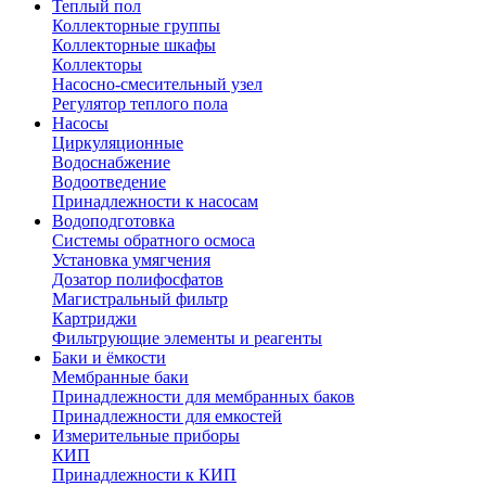
Теплый пол
Коллекторные группы
Коллекторные шкафы
Коллекторы
Насосно-смесительный узел
Регулятор теплого пола
Насосы
Циркуляционные
Водоснабжение
Водоотведение
Принадлежности к насосам
Водоподготовка
Системы обратного осмоса
Установка умягчения
Дозатор полифосфатов
Магистральный фильтр
Картриджи
Фильтрующие элементы и реагенты
Баки и ёмкости
Мембранные баки
Принадлежности для мембранных баков
Принадлежности для емкостей
Измерительные приборы
КИП
Принадлежности к КИП