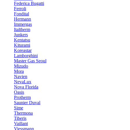
Federica Bugatti
Ferroli
Fondital
Hermann
Immergas
Italtherm
Junkers
Kentatsu
Kiturami
Koreastar
Lamborghini
Master Gas Seoul
Mizudo
Mora
Navien
NevaLux
Nova Florida
Oasis
Protherm
Saunier Duval
Sime
Thermona
Tiberis
Vaillant
Viessmann