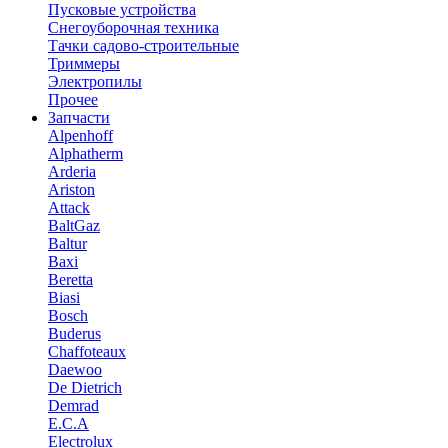
Пусковые устройства
Снегоуборочная техника
Тачки садово-строительные
Триммеры
Электропилы
Прочее
Запчасти
Alpenhoff
Alphatherm
Arderia
Ariston
Attack
BaltGaz
Baltur
Baxi
Beretta
Biasi
Bosch
Buderus
Chaffoteaux
Daewoo
De Dietrich
Demrad
E.C.A
Electrolux