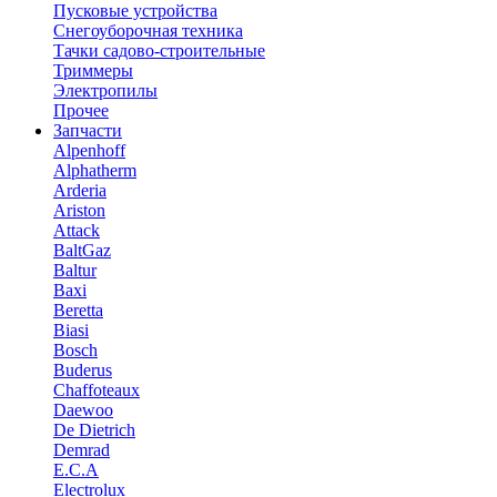
Пусковые устройства
Снегоуборочная техника
Тачки садово-строительные
Триммеры
Электропилы
Прочее
Запчасти
Alpenhoff
Alphatherm
Arderia
Ariston
Attack
BaltGaz
Baltur
Baxi
Beretta
Biasi
Bosch
Buderus
Chaffoteaux
Daewoo
De Dietrich
Demrad
E.C.A
Electrolux