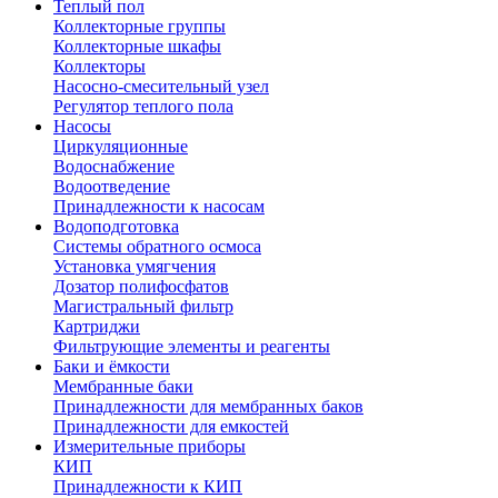
Теплый пол
Коллекторные группы
Коллекторные шкафы
Коллекторы
Насосно-смесительный узел
Регулятор теплого пола
Насосы
Циркуляционные
Водоснабжение
Водоотведение
Принадлежности к насосам
Водоподготовка
Системы обратного осмоса
Установка умягчения
Дозатор полифосфатов
Магистральный фильтр
Картриджи
Фильтрующие элементы и реагенты
Баки и ёмкости
Мембранные баки
Принадлежности для мембранных баков
Принадлежности для емкостей
Измерительные приборы
КИП
Принадлежности к КИП