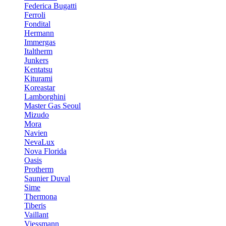
Federica Bugatti
Ferroli
Fondital
Hermann
Immergas
Italtherm
Junkers
Kentatsu
Kiturami
Koreastar
Lamborghini
Master Gas Seoul
Mizudo
Mora
Navien
NevaLux
Nova Florida
Oasis
Protherm
Saunier Duval
Sime
Thermona
Tiberis
Vaillant
Viessmann